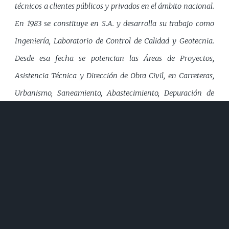
técnicos a clientes públicos y privados en el ámbito nacional.
En 1983 se constituye en S.A. y desarrolla su trabajo como
Ingeniería, Laboratorio de Control de Calidad y Geotecnia.
Desde esa fecha se potencian las Áreas de Proyectos,
Asistencia Técnica y Dirección de Obra Civil, en Carreteras,
Urbanismo, Saneamiento, Abastecimiento, Depuración de
Aguas, Obras marítimas, etc.
En 2003 se implmentó en todos
nuestros procesos un sistema integrado de gestión articulado
de acuerdo a las normas ISO 9001 e ISO 14001, además de
realizar los ensayos bajo la normativa UNE EN 17025/2005.
Es una apuesta por la mejora continua, potencia la
formación de su personal, su orientación a la calidad, al
respeto por el medio ambiente y a la seguridad laboral.